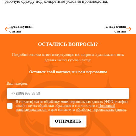
рабочую одежду под конкретные условия производства.
предыдущая
следующая
статья
статья
ОСТАЛИСЬ ВОПРОСЫ?
Подробно ответим на все интересующие вас вопросы и расскажем о всех
деталях наших курсов и услуг.
Оставьте свой контакт, мы вам перезвоним
Ваш телефон:
Я согласен(-на) на обработку моих персональных данных (ФИО, телефон,
email) в целях обработки обращения в соответствии с
Политикой
конфиденциальности
и даю согласие на
обработку персональных данных
.
ОТПРАВИТЬ