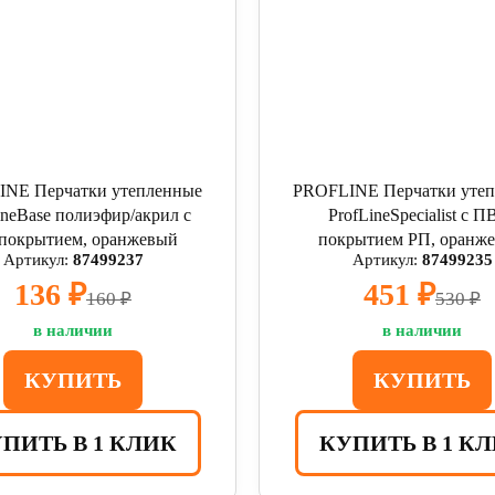
NE Перчатки утепленные
PROFLINE Перчатки уте
ineBase полиэфир/акрил с
ProfLineSpecialist с П
покрытием, оранжевый
покрытием РП, оранж
Артикул:
87499237
Артикул:
87499235
136 ₽
451 ₽
160 ₽
530 ₽
в наличии
в наличии
КУПИТЬ
КУПИТЬ
ПИТЬ В 1 КЛИК
КУПИТЬ В 1 К