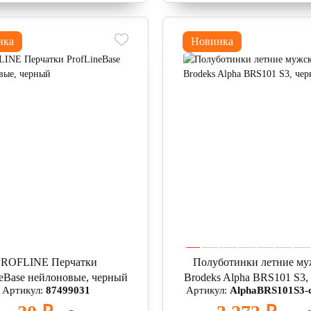
нка
Новинка
PROFLINE Перчатки
Полуботинки летние му
neBase нейлоновые, черный
Brodeks Alpha BRS101 S3,
Артикул:
87499031
Артикул:
AlphaBRS101S3-