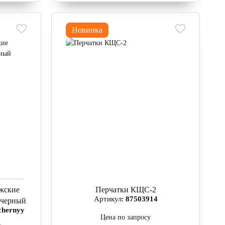
Новинка
жские
Перчатки КЩС-2
Артикул:
87503914
 черный
chernyy
Цена по запросу