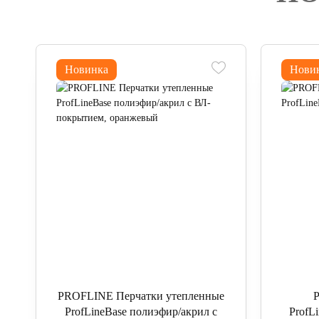
Новинка
Нови
PROFLINE Перчатки утепленные
ProfLineBase полиэфир/акрил с
ProfL