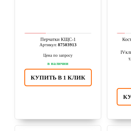
Перчатки КЩС-1
Кос
Артикул:
87503913
IVкл
Цена по запросу
т
в наличии
КУПИТЬ В 1 КЛИК
КУ