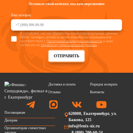
Оставьте свой контакт, мы вам перезвоним
Ваш телефон:
Я согласен(-на) на обработку моих персональных данных
(ФИО, телефон, email) в целях обработки обращения в
соответствии с
Политикой конфиденциальности
и даю
согласие на
обработку персональных данных
.
ОТПРАВИТЬ
Доставка и оплата
Порядок возврата
Отзывы
Контакты
Поставщикам
620000, Екатеринбург, ул.
Бажова, 125
Дилерам
info@fenix-siz.ru
Организаторам совместных
закупок
8 (800) 700-60-24