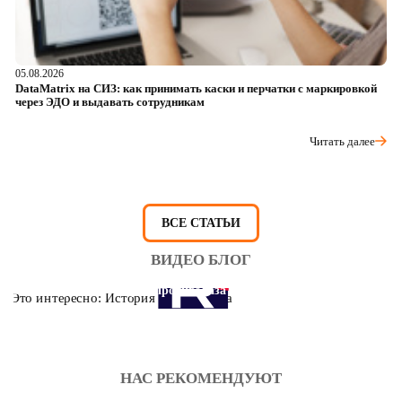
05.08.2026
04
DataMatrix на СИЗ: как принимать каски и перчатки с маркировкой
Ш
через ЭДО и выдавать сотрудникам
ра
Читать далее
ВСЕ СТАТЬИ
ВИДЕО БЛОГ
Это интересно: История противогаза
НАС РЕКОМЕНДУЮТ