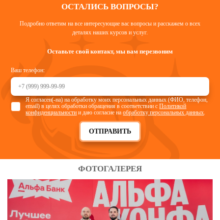
ОСТАЛИСЬ ВОПРОСЫ?
Подробно ответим на все интересующие вас вопросы и расскажем о всех
деталях наших курсов и услуг.
Оставьте свой контакт, мы вам перезвоним
Ваш телефон:
Я согласен(-на) на обработку моих персональных данных (ФИО, телефон,
email) в целях обработки обращения в соответствии с
Политикой
конфиденциальности
и даю согласие на
обработку персональных данных
.
ОТПРАВИТЬ
ФОТОГАЛЕРЕЯ