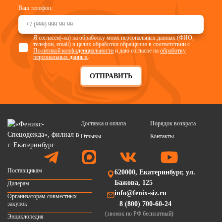
Ваш телефон:
Я согласен(-на) на обработку моих персональных данных (ФИО,
телефон, email) в целях обработки обращения в соответствии с
Политикой конфиденциальности
и даю согласие на
обработку
персональных данных
.
ОТПРАВИТЬ
Доставка и оплата
Порядок возврата
Отзывы
Контакты
Поставщикам
620000, Екатеринбург, ул.
Бажова, 125
Дилерам
info@fenix-siz.ru
Организаторам совместных
закупок
8 (800) 700-60-24
(звонок по РФ бесплатный)
Энциклопедия