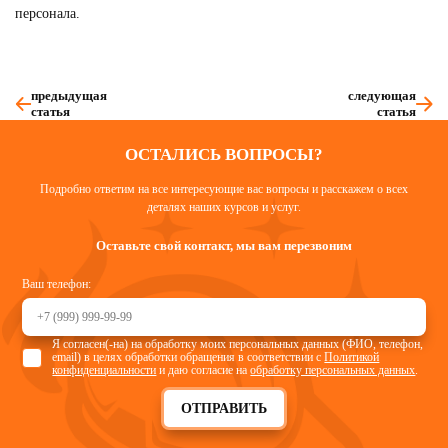
персонала.
предыдущая
следующая
статья
статья
ОСТАЛИСЬ ВОПРОСЫ?
Подробно ответим на все интересующие вас вопросы и расскажем о всех
деталях наших курсов и услуг.
Оставьте свой контакт, мы вам перезвоним
Ваш телефон:
Я согласен(-на) на обработку моих персональных данных (ФИО, телефон,
email) в целях обработки обращения в соответствии с
Политикой
конфиденциальности
и даю согласие на
обработку персональных данных
.
ОТПРАВИТЬ