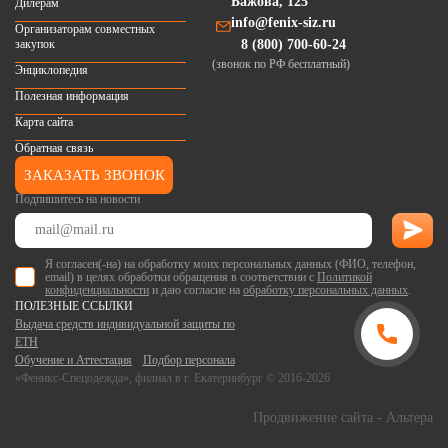
Бажова, 125
Дилерам
info@fenix-siz.ru
Организаторам совместных
закупок
8 (800) 700-60-24
(звонок по РФ бесплатный)
Энциклопедия
Полезная информация
Карта сайта
Обратная связь
ЗАКАЗАТЬ ЗВОНОК
Подпишитесь на новости
Я согласен(-на) на обработку моих персональных данных (ФИО, телефон,
email) в целях обработки обращения в соответствии с
Политикой
конфиденциальности
и даю согласие на
обработку персональных данных
.
ПОЛЕЗНЫЕ ССЫЛКИ
Выдача средств индивидуальной защиты по
ЕТН
Обучение и Аттестация
Подбор персонала
«Феникс-Спецодежда», филиал в г. Екатеринбург © 2016-2026
Продвижение сайта
- Альтера