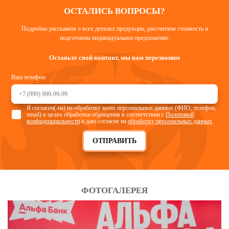
ОСТАЛИСЬ ВОПРОСЫ?
Подробно расскажем о всех деталях продукции, рассчитаем стоимость и
подготовим индивидуальное предложение.
Оставьте свой контакт, мы вам перезвоним
Ваш телефон:
Я согласен(-на) на обработку моих персональных данных (ФИО, телефон,
email) в целях обработки обращения в соответствии с
Политикой
конфиденциальности
и даю согласие на
обработку персональных данных
.
ОТПРАВИТЬ
ФОТОГАЛЕРЕЯ