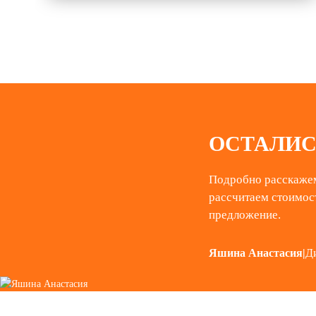
ОСТАЛИС
Подробно расскажем
рассчитаем стоимос
предложение.
Яшина Анастасия
|
Д