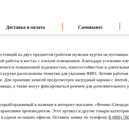
Доставка и оплата
Самовывоз
стоящий из двух предметов (рабочая мужская куртка на пуговица
й работы в местах с плохим освещением. Благодаря усилению плеч
тличается повышенной надежностью, износостойкостью и длительн
и куртки расположены этикетки для указания ФИО. Летняя рабочая 
те. Для хранения записей предусмотрен нагрудный карман с лентой
овицы, а также могут фиксироваться ремнем для дополнительного у
серый/оранжевый в наличии в интернет-магазине «Феникс-Спецодеж
гарантиями производителя. Этот артикул и другие товары категори
и в одном из наших офисов. Оставьте заявку по телефону
8 (800) 70