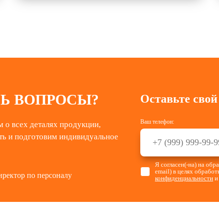
Ь ВОПРОСЫ?
Оставьте свой
Ваш телефон:
 о всех деталях продукции,
ть и подготовим индивидуальное
Я согласен(-на) на об
email) в целях обрабо
иректор по персоналу
конфиденциальности
и