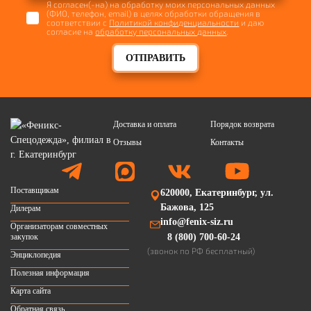
Я согласен(-на) на обработку моих персональных данных
(ФИО, телефон, email) в целях обработки обращения в
соответствии с
Политикой конфиденциальности
и даю
согласие на
обработку персональных данных
.
ОТПРАВИТЬ
Доставка и оплата
Порядок возврата
Отзывы
Контакты
Поставщикам
620000, Екатеринбург, ул.
Бажова, 125
Дилерам
info@fenix-siz.ru
Организаторам совместных
закупок
8 (800) 700-60-24
(звонок по РФ бесплатный)
Энциклопедия
Полезная информация
Карта сайта
Обратная связь