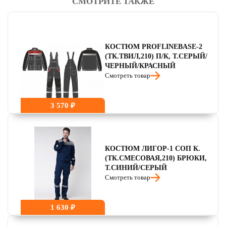
СМОТРИТЕ ТАКЖЕ
читать отзывы
4.8
читать отзывы
4.7
читать отзывы
4.5
КОСТЮМ PROFLINEBASE-2
(ТК.ТВИЛ,210) П/К, Т.СЕРЫЙ/
ЧЕРНЫЙ/КРАСНЫЙ
Смотреть товар
3 570 ₽
КОСТЮМ ЛИГОР-1 СОП К.
(ТК.СМЕСОВАЯ,210) БРЮКИ,
Т.СИНИЙ/СЕРЫЙ
Смотреть товар
1 630 ₽