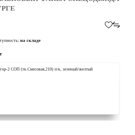
УРГЕ
тупность:
на складе
е