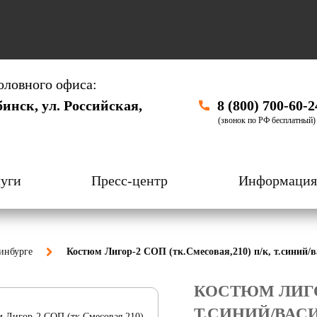
оловного офиса:
бинск, ул. Российская,
8 (800) 700-60-2
(звонок по РФ бесплатный)
уги
Пресс-центр
Информация
инбурге
Костюм Лигор-2 СОП (тк.Смесовая,210) п/к, т.синий
КОСТЮМ ЛИГОР
Т.СИНИЙ/ВА