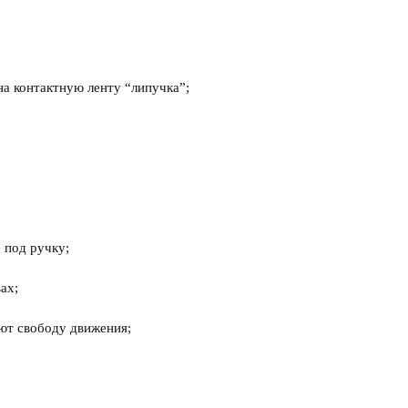
на контактную ленту “липучка”;
 под ручку;
ах;
ют свободу движения;