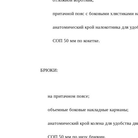
отложной воротник;
притачной пояс с боковыми хлястиками на 
анатомический крой налокотника для удоб
СОП 50 мм по кокетке.
БРЮКИ:
на притачном поясе;
объемные боковые накладные карманы;
анатомический крой колена для удобства дв
СОП 50 мм по низу брючин.