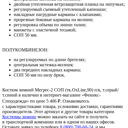
двойная утепленная ветрозащитная планка на липучках;
регулируемый съемный утепленный капюшон;
накладные нагрудные карманы с клапанами;
прорезные боковые карманы на молнии;
регулировка объема по линии талии;
манжеты с эластичной тесьмой;
СОП 50 мм.
ПОЛУКОМБИНЕЗОН:
на регулируемых по длине бретелях;
центральная застежка-молния;
два передних накладных кармана;
СОП 50 мм по низу брюк.
Костюм зимний Мегрес-2 СОП (тк.OxLine,90) п/к, т.серый/
т.синий в наличии в интернет-магазине «Феникс-
Спецодежда» по цене 5 406 ₽. Ознакомьтесь
с характеристиками товара, условиями доставки, гарантиями
производителя. Этот артикул и другие товары категории
Костюмы зимние
можно заказать на сайте и получить
в транспортной компании или в одном из наших офисов.
Оставьте заявку по телефону
8 (800) 700-60-24
,
и мы