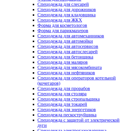
Спецодежда для слесарей
Спецодежда для дорожников
Спецодежда для кладовщика
Спецодежда для ЖКХ
Форма для косметологов
Форма для парикмахеров
Спецодежда для автомеханников
Спецодежда для автомойки
Спецодежда для автосервисов
Спецодежда для автослесарей
Спецодежда для бетонщика
Спецодежда для маляров
Спецодежда для мясокомбината
Спецодежда для нефтяников
Спецодежда для операторов котельной
(кочегаров)
Спецодежда для прорабов
Спецодежда для столяра
Спецодежда для стропальщика
Спецодежда для токарей
Спецодежда для энергетиков
Спецодежда пескоструйщика
Спецодежда с защитой от электрической
дуги
Спецодежда электрогазосварщика