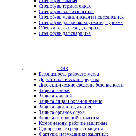
Спецобувь зимняя
Спецобувь термостойкая
Спецобувь влагозащитная
Спецобувь медицинская и повседневная
Спецобувь для рыбалки, охоты, туризма
Обувь для дачи, сада, огорода
Спецобувь для сварщика
СИЗ
Безопасность рабочего места
Дерматологические средства
Диэлектрические средства безопасности
Защита головы
Защита коленей
Защита лица и органов зрения
Защита органов дыхания
Защита органов слуха
Защита от падений с высоты
Комбинезоны рабочие защитные
Одноразовые средства защиты
Фартуки, нарукавники защитные