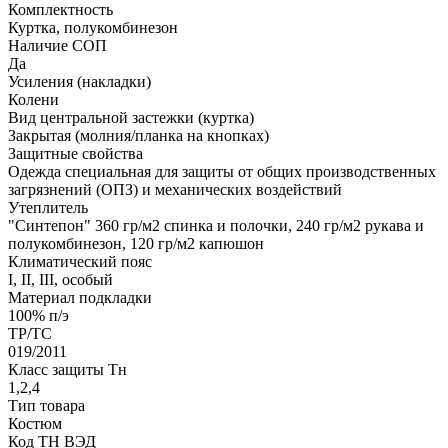
Комплектность
Куртка, полукомбинезон
Наличие СОП
Да
Усиления (накладки)
Колени
Вид центральной застежки (куртка)
Закрытая (молния/планка на кнопках)
Защитные свойства
Одежда специальная для защиты от общих производственных
загрязнений (ОПЗ) и механических воздействий
Утеплитель
"Синтепон" 360 гр/м2 спинка и полочки, 240 гр/м2 рукава и
полукомбинезон, 120 гр/м2 капюшон
Климатический пояс
I, II, III, особый
Материал подкладки
100% п/э
ТР/ТС
019/2011
Класс защиты Тн
1,2,4
Тип товара
Костюм
Код ТН ВЭД