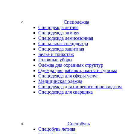
Спецодежда
Спецодежда летняя
Спецодежда зимняя
Спецодежда демисезонная
Сигнальная спецодежда
Спецодежда защитная
Белье и трикотаж
Головные уборы
Одежда для охранных структур
Одежда для рыбалки, охоты и туризма
Спецодежда для сферы услуг
Медицинская одежда
Спецодежда для пищевого производства
Спецодежда для сварщика
Спецобувь
Спецобувь летняя