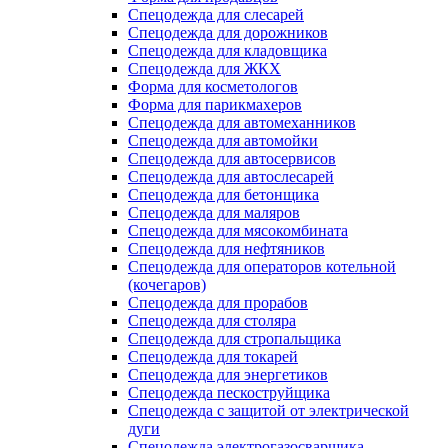
Спецодежда для слесарей
Спецодежда для дорожников
Спецодежда для кладовщика
Спецодежда для ЖКХ
Форма для косметологов
Форма для парикмахеров
Спецодежда для автомеханников
Спецодежда для автомойки
Спецодежда для автосервисов
Спецодежда для автослесарей
Спецодежда для бетонщика
Спецодежда для маляров
Спецодежда для мясокомбината
Спецодежда для нефтяников
Спецодежда для операторов котельной
(кочегаров)
Спецодежда для прорабов
Спецодежда для столяра
Спецодежда для стропальщика
Спецодежда для токарей
Спецодежда для энергетиков
Спецодежда пескоструйщика
Спецодежда с защитой от электрической
дуги
Спецодежда электрогазосварщика