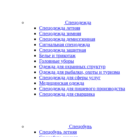
Спецодежда
Спецодежда летняя
Спецодежда зимняя
Спецодежда демисезонная
Сигнальная спецодежда
Спецодежда защитная
Белье и трикотаж
Головные уборы
Одежда для охранных структур
Одежда для рыбалки, охоты и туризма
Спецодежда для сферы услуг
Медицинская одежда
Спецодежда для пищевого производства
Спецодежда для сварщика
Спецобувь
Спецобувь летняя