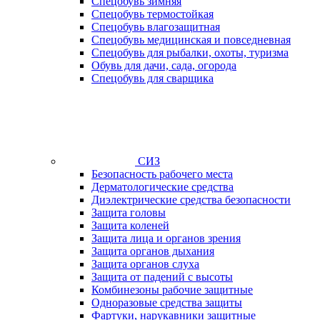
Спецобувь зимняя
Спецобувь термостойкая
Спецобувь влагозащитная
Спецобувь медицинская и повседневная
Спецобувь для рыбалки, охоты, туризма
Обувь для дачи, сада, огорода
Спецобувь для сварщика
СИЗ
Безопасность рабочего места
Дерматологические средства
Диэлектрические средства безопасности
Защита головы
Защита коленей
Защита лица и органов зрения
Защита органов дыхания
Защита органов слуха
Защита от падений с высоты
Комбинезоны рабочие защитные
Одноразовые средства защиты
Фартуки, нарукавники защитные